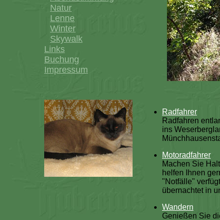
Natur
Lenne
Winter
Skywalk
Links
Buchung
Impressum
Radfahrer
Radfahren entla
ins Weserbergla
Münchhausensta
Motoradfahrer
Machen Sie Halt
helfen Ihnen ger
"Notfälle" verfü
übernachtet in u
Wandern
Genießen Sie die